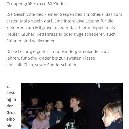
Gruppengröße: max. 30 Kinder
Die Geschichte des kleinen Gespenstes Timotheus, das zum
ersten Mal gruseln darf. Eine interaktive Lesung für die
kleineren zum Mitgruseln. Jeder darf hier mitspielen als
Heuler, Glüher, Kettenrassler oder Kugelscheperer, auch
Stöhner sind willkommen.
Diese Lesung eignet sich für Kindergartenkinder ab 4
Jahren, für Schulkinder bis zur zweiten Klasse
einschließlich, sowie Sonderschulen.
2.
Lesu
ng in
der
Grus
elhö
hle